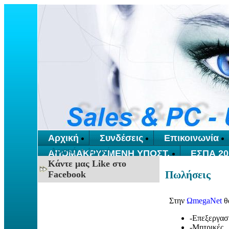
Αρχική
Συνδέσεις
Επικοινωνία
Αρχική
Αρχική
ΑΠΟΜΑΚΡΥΣΜΕΝΗ ΥΠΟΣΤ.
ΕΣΠΑ 20
Κάντε μας Like στο
Πωλήσεις
Facebook
Στην
ΩmegaNet
θ
-Επεξεργασ
-Μητρικές