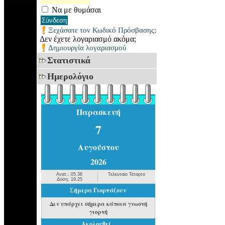
Να με θυμάσαι
Ξεχάσατε τον Κωδικό Πρόσβασης;
Δεν έχετε λογαριασμό ακόμα;
Δημιουργία λογαριασμού
Στατιστικά
Ημερολόγιο
Παρασκευή
7
Αυγούστου
2026
Ανατ.: 05.36
Τελευταίο Τέταρτο
Δύση: 19.25
Σήμερα Γιορτάζουν
Δεν υπάρχει σήμερα κάποια γνωστή
γιορτή
Ακολουθεί...