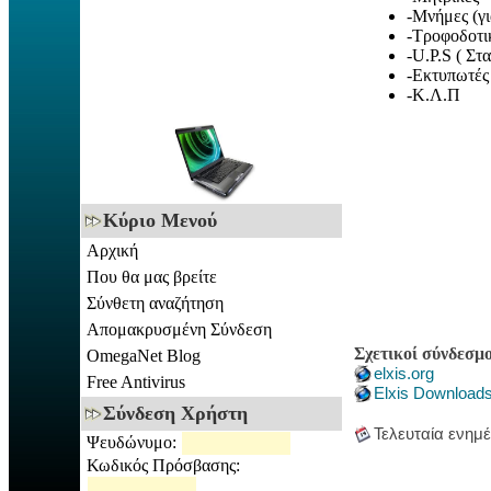
-Μνήμες (γι
-Τροφοδοτι
-U.P.S ( Στ
-Εκτυπωτές
-Κ.Λ.Π
Κύριο Μενού
Αρχική
Που θα μας βρείτε
Σύνθετη αναζήτηση
Απομακρυσμένη Σύνδεση
Σχετικοί σύνδεσμο
OmegaNet Blog
elxis.org
Free Antivirus
Elxis Download
Σύνδεση Χρήστη
Τελευταία ενημ
Ψευδώνυμο:
Κωδικός Πρόσβασης: