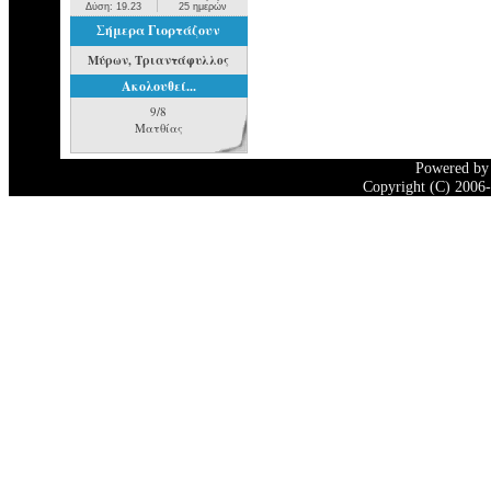
Δύση: 19.23
25 ημερών
Σήμερα Γιορτάζουν
Μύρων, Τριαντάφυλλος
Ακολουθεί...
9/8
Ματθίας
Powered b
Copyright (C) 2006