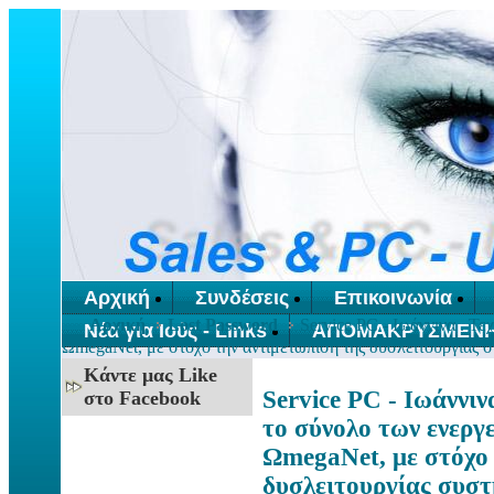
Αρχική
Συνδέσεις
Επικοινωνία
Αρχική
Lost Password
Service PC - Ιωάννινα . Τε
Νέα για Ιούς - Links
ΑΠΟΜΑΚΡΥΣΜΕΝΗ
ΩmegaNet, με στόχο την αντιμετώπιση της δυσλειτουργίας 
Κάντε μας Like
Service PC - Ιωάννιν
στο Facebook
το σύνολο των ενεργ
ΩmegaNet, με στόχο 
δυσλειτουργίας συστ