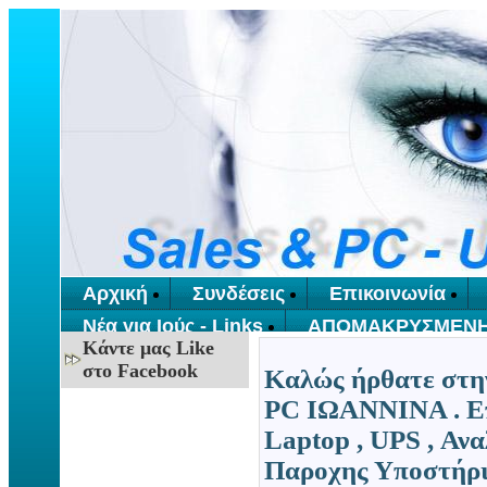
Αρχική
Συνδέσεις
Επικοινωνία
Νέα για Ιούς - Links
ΑΠΟΜΑΚΡΥΣΜΕΝΗ
Κάντε μας Like
στο Facebook
Καλώς ήρθατε στ
PC ΙΩΑΝΝΙΝΑ . Επ
Laptop , UPS , Αν
Παροχης Υποστήριξ