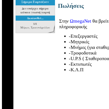
Σήμερα Γιορτάζουν
Πωλήσεις
Δεν υπάρχει σήμερα
κάποια γνωστή γιορτή
Ακολουθεί...
Στην
ΩmegaNet
θα βρείτ
8/8
πληροφορικής
Μύρων, Τριαντάφυλλος
-Επεξεργαστές
-Μητρικές
-Μνήμες (για σταθε
-Τροφοδοτικά
-U.P.S ( Σταθεροποι
-Εκτυπωτές
-Κ.Λ.Π