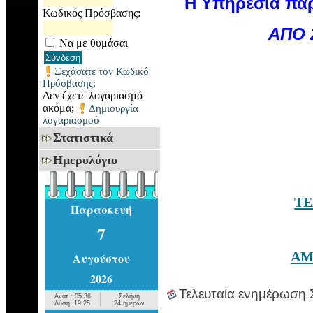
Η Υπηρεσία παρ
Κωδικός Πρόσβασης:
ΑΠΟ 2
Να με θυμάσαι
Ξεχάσατε τον Κωδικό
Πρόσβασης;
Δεν έχετε λογαριασμό
ακόμα;
Δημιουργία
λογαριασμού
Στατιστικά
Ημερολόγιο
T
Παρασκευή
7
AM
Αυγούστου
2026
Τελευταία ενημέρωση
Ανατ.: 05.36
Σελήνη
Δύση: 19.25
24 ημερών