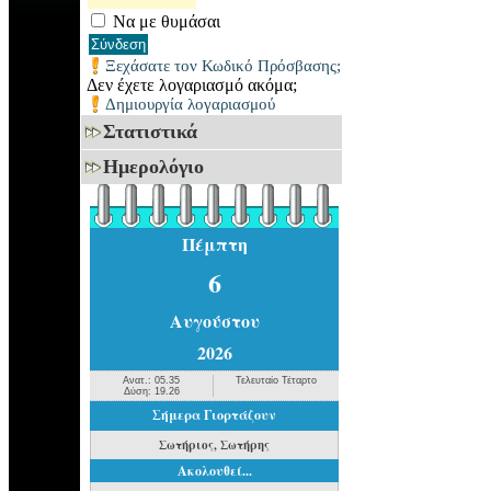
Να με θυμάσαι
Ξεχάσατε τον Κωδικό Πρόσβασης;
Δεν έχετε λογαριασμό ακόμα;
Δημιουργία λογαριασμού
Στατιστικά
Ημερολόγιο
Πέμπτη
6
Αυγούστου
2026
Ανατ.: 05.35
Τελευταίο Τέταρτο
Δύση: 19.26
Σήμερα Γιορτάζουν
Σωτήριος, Σωτήρης
Ακολουθεί...