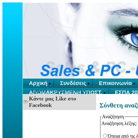
Αρχική
Συνδέσεις
Επικοινωνία
Αρχική
Σύνθετη αναζήτηση
ΑΠΟΜΑΚΡΥΣΜΕΝΗ ΥΠΟΣΤ.
ΕΣΠΑ 20
Κάντε μας Like στο
Σύνθετη ανα
Facebook
Αναζήτηση
Αναζήτηση λέξης:
Όποια από τις 