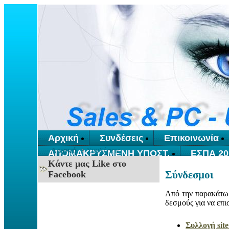
Αρχική
Συνδέσεις
Επικοινωνία
Αρχική
Συνδέσεις
ΑΠΟΜΑΚΡΥΣΜΕΝΗ ΥΠΟΣΤ.
ΕΣΠΑ 20
Κάντε μας Like στο
Σύνδεσμοι
Facebook
Από την παρακάτω λ
δεσμούς για να επι
Συλλογή sit