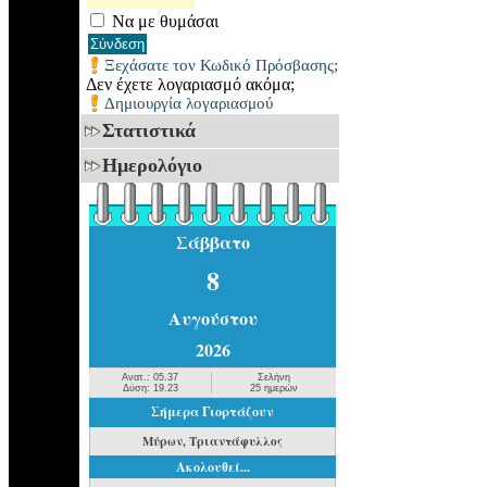
Να με θυμάσαι
Ξεχάσατε τον Κωδικό Πρόσβασης;
Δεν έχετε λογαριασμό ακόμα;
Δημιουργία λογαριασμού
Στατιστικά
Ημερολόγιο
Σάββατο
8
Αυγούστου
2026
Ανατ.: 05.37
Σελήνη
Δύση: 19.23
25 ημερών
Σήμερα Γιορτάζουν
Μύρων, Τριαντάφυλλος
Ακολουθεί...